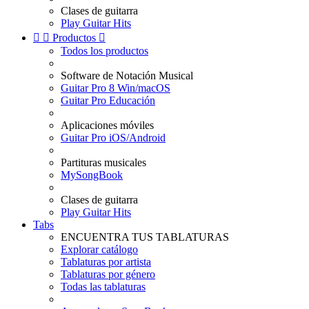
Clases de guitarra
Play Guitar Hits


Productos

Todos los productos
Software de Notación Musical
Guitar Pro 8 Win/macOS
Guitar Pro Educación
Aplicaciones móviles
Guitar Pro iOS/Android
Partituras musicales
MySongBook
Clases de guitarra
Play Guitar Hits
Tabs
ENCUENTRA TUS TABLATURAS
Explorar catálogo
Tablaturas por artista
Tablaturas por género
Todas las tablaturas