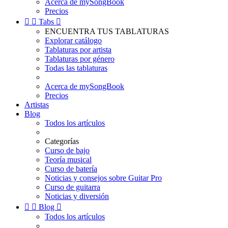
Acerca de mySongBook
Precios


Tabs

ENCUENTRA TUS TABLATURAS
Explorar catálogo
Tablaturas por artista
Tablaturas por género
Todas las tablaturas
Acerca de mySongBook
Precios
Artistas
Blog
Todos los artículos
Categorías
Curso de bajo
Teoría musical
Curso de batería
Noticias y consejos sobre Guitar Pro
Curso de guitarra
Noticias y diversión


Blog

Todos los artículos