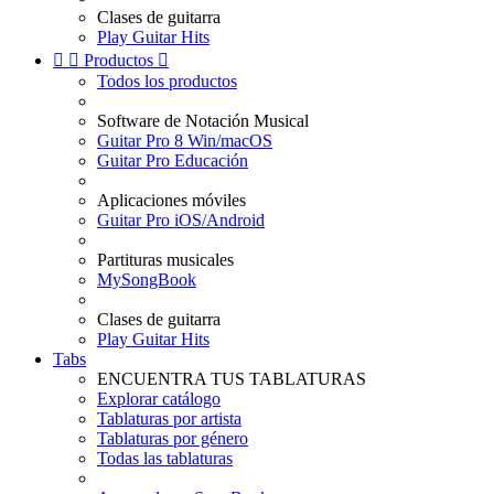
Clases de guitarra
Play Guitar Hits


Productos

Todos los productos
Software de Notación Musical
Guitar Pro 8 Win/macOS
Guitar Pro Educación
Aplicaciones móviles
Guitar Pro iOS/Android
Partituras musicales
MySongBook
Clases de guitarra
Play Guitar Hits
Tabs
ENCUENTRA TUS TABLATURAS
Explorar catálogo
Tablaturas por artista
Tablaturas por género
Todas las tablaturas