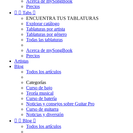
Acerca de mySongBook
Precios


Tabs

ENCUENTRA TUS TABLATURAS
Explorar catálogo
Tablaturas por artista
Tablaturas por género
Todas las tablaturas
Acerca de mySongBook
Precios
Artistas
Blog
Todos los artículos
Categorías
Curso de bajo
Teoría musical
Curso de batería
Noticias y consejos sobre Guitar Pro
Curso de guitarra
Noticias y diversión


Blog

Todos los artículos