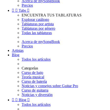
Acerca de mySongBook
Precios


Tabs

ENCUENTRA TUS TABLATURAS
Explorar catálogo
Tablaturas por artista
Tablaturas por género
Todas las tablaturas
Acerca de mySongBook
Precios
Artistas
Blog
Todos los artículos
Categorías
Curso de bajo
Teoría musical
Curso de batería
Noticias y consejos sobre Guitar Pro
Curso de guitarra
Noticias y diversión


Blog

Todos los artículos