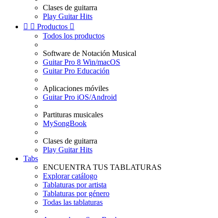
Clases de guitarra
Play Guitar Hits


Productos

Todos los productos
Software de Notación Musical
Guitar Pro 8 Win/macOS
Guitar Pro Educación
Aplicaciones móviles
Guitar Pro iOS/Android
Partituras musicales
MySongBook
Clases de guitarra
Play Guitar Hits
Tabs
ENCUENTRA TUS TABLATURAS
Explorar catálogo
Tablaturas por artista
Tablaturas por género
Todas las tablaturas