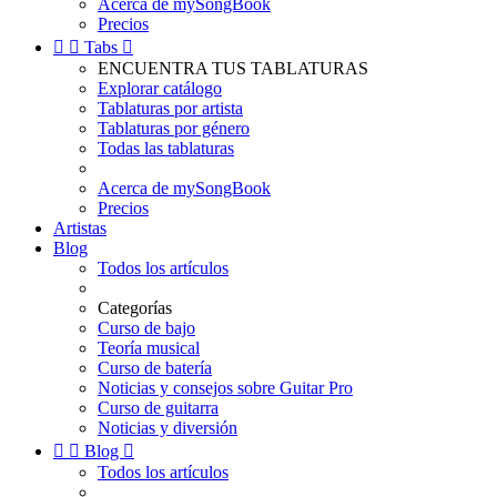
Acerca de mySongBook
Precios


Tabs

ENCUENTRA TUS TABLATURAS
Explorar catálogo
Tablaturas por artista
Tablaturas por género
Todas las tablaturas
Acerca de mySongBook
Precios
Artistas
Blog
Todos los artículos
Categorías
Curso de bajo
Teoría musical
Curso de batería
Noticias y consejos sobre Guitar Pro
Curso de guitarra
Noticias y diversión


Blog

Todos los artículos