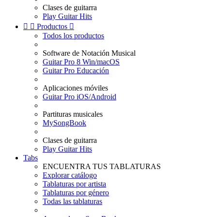
Clases de guitarra
Play Guitar Hits


Productos

Todos los productos
Software de Notación Musical
Guitar Pro 8 Win/macOS
Guitar Pro Educación
Aplicaciones móviles
Guitar Pro iOS/Android
Partituras musicales
MySongBook
Clases de guitarra
Play Guitar Hits
Tabs
ENCUENTRA TUS TABLATURAS
Explorar catálogo
Tablaturas por artista
Tablaturas por género
Todas las tablaturas