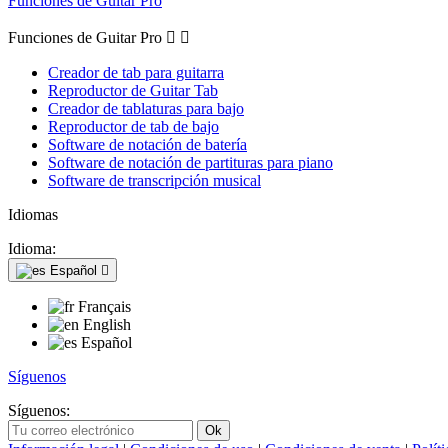
Funciones de Guitar Pro
Funciones de Guitar Pro


Creador de tab para guitarra
Reproductor de Guitar Tab
Creador de tablaturas para bajo
Reproductor de tab de bajo
Software de notación de batería
Software de notación de partituras para piano
Software de transcripción musical
Idiomas
Idioma:
Español

Français
English
Español
Síguenos
Síguenos: