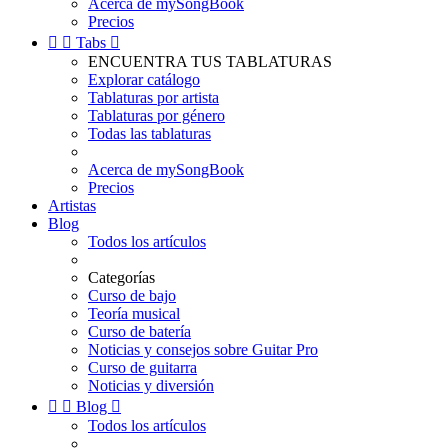
Acerca de mySongBook
Precios


Tabs

ENCUENTRA TUS TABLATURAS
Explorar catálogo
Tablaturas por artista
Tablaturas por género
Todas las tablaturas
Acerca de mySongBook
Precios
Artistas
Blog
Todos los artículos
Categorías
Curso de bajo
Teoría musical
Curso de batería
Noticias y consejos sobre Guitar Pro
Curso de guitarra
Noticias y diversión


Blog

Todos los artículos