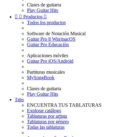
Clases de guitarra
Play Guitar Hits


Productos

Todos los productos
Software de Notación Musical
Guitar Pro 8 Win/macOS
Guitar Pro Educación
Aplicaciones móviles
Guitar Pro iOS/Android
Partituras musicales
MySongBook
Clases de guitarra
Play Guitar Hits
Tabs
ENCUENTRA TUS TABLATURAS
Explorar catálogo
Tablaturas por artista
Tablaturas por género
Todas las tablaturas