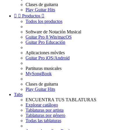
Clases de guitarra
Play Guitar Hits


Productos

Todos los productos
Software de Notación Musical
Guitar Pro 8 Win/macOS
Guitar Pro Educación
Aplicaciones móviles
Guitar Pro iOS/Android
Partituras musicales
MySongBook
Clases de guitarra
Play Guitar Hits
Tabs
ENCUENTRA TUS TABLATURAS
Explorar catálogo
Tablaturas por artista
Tablaturas por género
Todas las tablaturas