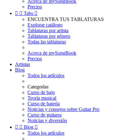
Acerca de mySongBook
Precios


Tabs

ENCUENTRA TUS TABLATURAS
Explorar catálogo
Tablaturas por artista
Tablaturas por género
Todas las tablaturas
Acerca de mySongBook
Precios
Artistas
Blog
Todos los artículos
Categorías
Curso de bajo
Teoría musical
Curso de batería
Noticias y consejos sobre Guitar Pro
Curso de guitarra
Noticias y diversión


Blog

Todos los artículos