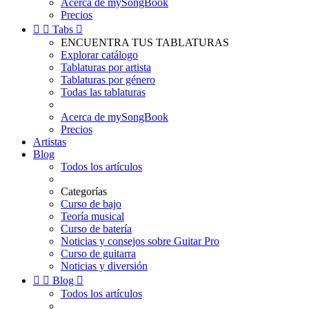
Acerca de mySongBook
Precios


Tabs

ENCUENTRA TUS TABLATURAS
Explorar catálogo
Tablaturas por artista
Tablaturas por género
Todas las tablaturas
Acerca de mySongBook
Precios
Artistas
Blog
Todos los artículos
Categorías
Curso de bajo
Teoría musical
Curso de batería
Noticias y consejos sobre Guitar Pro
Curso de guitarra
Noticias y diversión


Blog

Todos los artículos