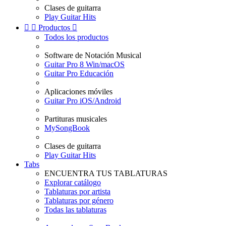
Clases de guitarra
Play Guitar Hits


Productos

Todos los productos
Software de Notación Musical
Guitar Pro 8 Win/macOS
Guitar Pro Educación
Aplicaciones móviles
Guitar Pro iOS/Android
Partituras musicales
MySongBook
Clases de guitarra
Play Guitar Hits
Tabs
ENCUENTRA TUS TABLATURAS
Explorar catálogo
Tablaturas por artista
Tablaturas por género
Todas las tablaturas