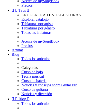
Acerca de mySongBook
Precios


Tabs

ENCUENTRA TUS TABLATURAS
Explorar catálogo
Tablaturas por artista
Tablaturas por género
Todas las tablaturas
Acerca de mySongBook
Precios
Artistas
Blog
Todos los artículos
Categorías
Curso de bajo
Teoría musical
Curso de batería
Noticias y consejos sobre Guitar Pro
Curso de guitarra
Noticias y diversión


Blog

Todos los artículos