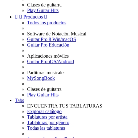
Clases de guitarra
Play Guitar Hits


Productos

Todos los productos
Software de Notación Musical
Guitar Pro 8 Win/macOS
Guitar Pro Educación
Aplicaciones móviles
Guitar Pro iOS/Android
Partituras musicales
MySongBook
Clases de guitarra
Play Guitar Hits
Tabs
ENCUENTRA TUS TABLATURAS
Explorar catálogo
Tablaturas por artista
Tablaturas por género
Todas las tablaturas