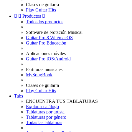
Clases de guitarra
Play Guitar Hits


Productos

Todos los productos
Software de Notación Musical
Guitar Pro 8 Win/macOS
Guitar Pro Educación
Aplicaciones móviles
Guitar Pro iOS/Android
Partituras musicales
MySongBook
Clases de guitarra
Play Guitar Hits
Tabs
ENCUENTRA TUS TABLATURAS
Explorar catálogo
Tablaturas por artista
Tablaturas por género
Todas las tablaturas