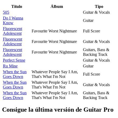
Título
Álbum
Tipo
505
Guitar & Vocals
Do I Wanna
Guitar
Know
Fluorescent
Favourite Worst Nightmare
Full Score
Adolescent
Fluorescent
Favourite Worst Nightmare
Guitar & Vocals
Adolescent
Fluorescent
Guitars, Bass &
Favourite Worst Nightmare
Adolescent
Backing Track
Perfect Sense
Guitar & Vocals
Ru Mine
Guitar
When the Sun
Whatever People Say I Am,
Full Score
Goes Down
That's What I'm Not
When the Sun
Whatever People Say I Am,
Guitar & Vocals
Goes Down
That's What I'm Not
When the Sun
Whatever People Say I Am,
Guitars, Bass &
Goes Down
That's What I'm Not
Backing Track
Consigue la última versión de Guitar Pro