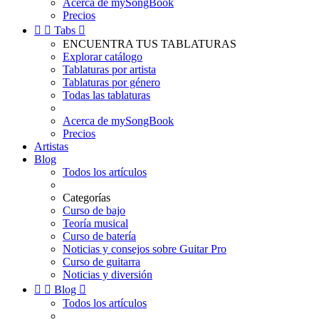
Acerca de mySongBook
Precios


Tabs

ENCUENTRA TUS TABLATURAS
Explorar catálogo
Tablaturas por artista
Tablaturas por género
Todas las tablaturas
Acerca de mySongBook
Precios
Artistas
Blog
Todos los artículos
Categorías
Curso de bajo
Teoría musical
Curso de batería
Noticias y consejos sobre Guitar Pro
Curso de guitarra
Noticias y diversión


Blog

Todos los artículos