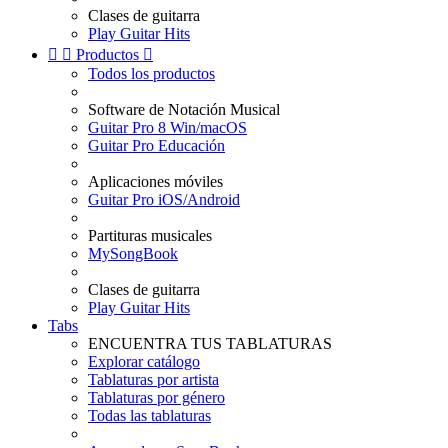
Clases de guitarra
Play Guitar Hits


Productos

Todos los productos
Software de Notación Musical
Guitar Pro 8 Win/macOS
Guitar Pro Educación
Aplicaciones móviles
Guitar Pro iOS/Android
Partituras musicales
MySongBook
Clases de guitarra
Play Guitar Hits
Tabs
ENCUENTRA TUS TABLATURAS
Explorar catálogo
Tablaturas por artista
Tablaturas por género
Todas las tablaturas