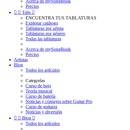
Acerca de mySongBook
Precios


Tabs

ENCUENTRA TUS TABLATURAS
Explorar catálogo
Tablaturas por artista
Tablaturas por género
Todas las tablaturas
Acerca de mySongBook
Precios
Artistas
Blog
Todos los artículos
Categorías
Curso de bajo
Teoría musical
Curso de batería
Noticias y consejos sobre Guitar Pro
Curso de guitarra
Noticias y diversión


Blog

Todos los artículos