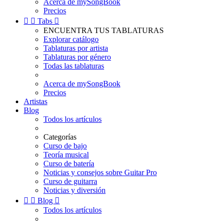
Acerca de mySongBook
Precios


Tabs

ENCUENTRA TUS TABLATURAS
Explorar catálogo
Tablaturas por artista
Tablaturas por género
Todas las tablaturas
Acerca de mySongBook
Precios
Artistas
Blog
Todos los artículos
Categorías
Curso de bajo
Teoría musical
Curso de batería
Noticias y consejos sobre Guitar Pro
Curso de guitarra
Noticias y diversión


Blog

Todos los artículos