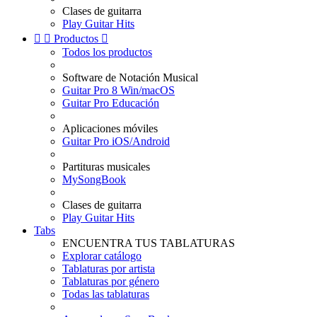
Clases de guitarra
Play Guitar Hits


Productos

Todos los productos
Software de Notación Musical
Guitar Pro 8 Win/macOS
Guitar Pro Educación
Aplicaciones móviles
Guitar Pro iOS/Android
Partituras musicales
MySongBook
Clases de guitarra
Play Guitar Hits
Tabs
ENCUENTRA TUS TABLATURAS
Explorar catálogo
Tablaturas por artista
Tablaturas por género
Todas las tablaturas