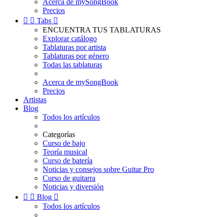
Acerca de mySongBook
Precios


Tabs

ENCUENTRA TUS TABLATURAS
Explorar catálogo
Tablaturas por artista
Tablaturas por género
Todas las tablaturas
Acerca de mySongBook
Precios
Artistas
Blog
Todos los artículos
Categorías
Curso de bajo
Teoría musical
Curso de batería
Noticias y consejos sobre Guitar Pro
Curso de guitarra
Noticias y diversión


Blog

Todos los artículos