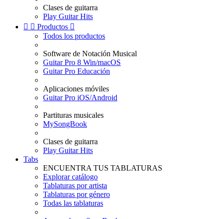
Clases de guitarra
Play Guitar Hits


Productos

Todos los productos
Software de Notación Musical
Guitar Pro 8 Win/macOS
Guitar Pro Educación
Aplicaciones móviles
Guitar Pro iOS/Android
Partituras musicales
MySongBook
Clases de guitarra
Play Guitar Hits
Tabs
ENCUENTRA TUS TABLATURAS
Explorar catálogo
Tablaturas por artista
Tablaturas por género
Todas las tablaturas