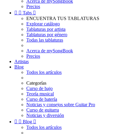
Acerca de mySongBook
Precios


Tabs

ENCUENTRA TUS TABLATURAS
Explorar catálogo
Tablaturas por artista
Tablaturas por género
Todas las tablaturas
Acerca de mySongBook
Precios
Artistas
Blog
Todos los artículos
Categorías
Curso de bajo
Teoría musical
Curso de batería
Noticias y consejos sobre Guitar Pro
Curso de guitarra
Noticias y diversión


Blog

Todos los artículos