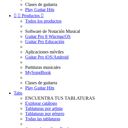
Clases de guitarra
Play Guitar Hits


Productos

Todos los productos
Software de Notación Musical
Guitar Pro 8 Win/macOS
Guitar Pro Educación
Aplicaciones móviles
Guitar Pro iOS/Android
Partituras musicales
MySongBook
Clases de guitarra
Play Guitar Hits
Tabs
ENCUENTRA TUS TABLATURAS
Explorar catálogo
Tablaturas por artista
Tablaturas por género
Todas las tablaturas