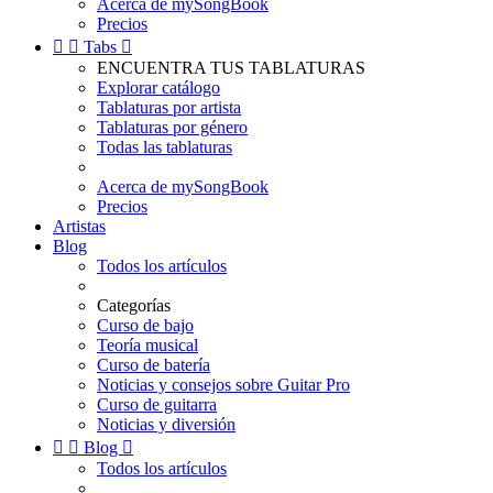
Acerca de mySongBook
Precios


Tabs

ENCUENTRA TUS TABLATURAS
Explorar catálogo
Tablaturas por artista
Tablaturas por género
Todas las tablaturas
Acerca de mySongBook
Precios
Artistas
Blog
Todos los artículos
Categorías
Curso de bajo
Teoría musical
Curso de batería
Noticias y consejos sobre Guitar Pro
Curso de guitarra
Noticias y diversión


Blog

Todos los artículos