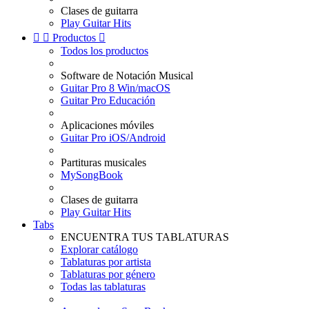
Clases de guitarra
Play Guitar Hits


Productos

Todos los productos
Software de Notación Musical
Guitar Pro 8 Win/macOS
Guitar Pro Educación
Aplicaciones móviles
Guitar Pro iOS/Android
Partituras musicales
MySongBook
Clases de guitarra
Play Guitar Hits
Tabs
ENCUENTRA TUS TABLATURAS
Explorar catálogo
Tablaturas por artista
Tablaturas por género
Todas las tablaturas