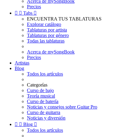
Acerca de mySongBook
Precios


Tabs

ENCUENTRA TUS TABLATURAS
Explorar catálogo
Tablaturas por artista
Tablaturas por género
Todas las tablaturas
Acerca de mySongBook
Precios
Artistas
Blog
Todos los artículos
Categorías
Curso de bajo
Teoría musical
Curso de batería
Noticias y consejos sobre Guitar Pro
Curso de guitarra
Noticias y diversión


Blog

Todos los artículos