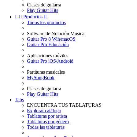
Clases de guitarra
Play Guitar Hits


Productos

Todos los productos
Software de Notación Musical
Guitar Pro 8 Win/macOS
Guitar Pro Educación
Aplicaciones móviles
Guitar Pro iOS/Android
Partituras musicales
MySongBook
Clases de guitarra
Play Guitar Hits
Tabs
ENCUENTRA TUS TABLATURAS
Explorar catálogo
Tablaturas por artista
Tablaturas por género
Todas las tablaturas