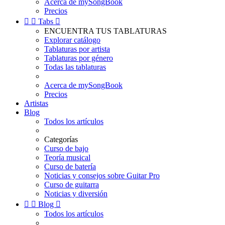
Acerca de mySongBook
Precios


Tabs

ENCUENTRA TUS TABLATURAS
Explorar catálogo
Tablaturas por artista
Tablaturas por género
Todas las tablaturas
Acerca de mySongBook
Precios
Artistas
Blog
Todos los artículos
Categorías
Curso de bajo
Teoría musical
Curso de batería
Noticias y consejos sobre Guitar Pro
Curso de guitarra
Noticias y diversión


Blog

Todos los artículos