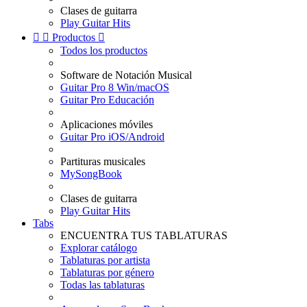
Clases de guitarra
Play Guitar Hits


Productos

Todos los productos
Software de Notación Musical
Guitar Pro 8 Win/macOS
Guitar Pro Educación
Aplicaciones móviles
Guitar Pro iOS/Android
Partituras musicales
MySongBook
Clases de guitarra
Play Guitar Hits
Tabs
ENCUENTRA TUS TABLATURAS
Explorar catálogo
Tablaturas por artista
Tablaturas por género
Todas las tablaturas