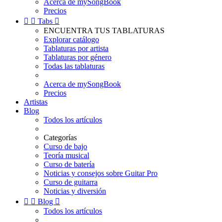
Acerca de mySongBook
Precios


Tabs

ENCUENTRA TUS TABLATURAS
Explorar catálogo
Tablaturas por artista
Tablaturas por género
Todas las tablaturas
Acerca de mySongBook
Precios
Artistas
Blog
Todos los artículos
Categorías
Curso de bajo
Teoría musical
Curso de batería
Noticias y consejos sobre Guitar Pro
Curso de guitarra
Noticias y diversión


Blog

Todos los artículos