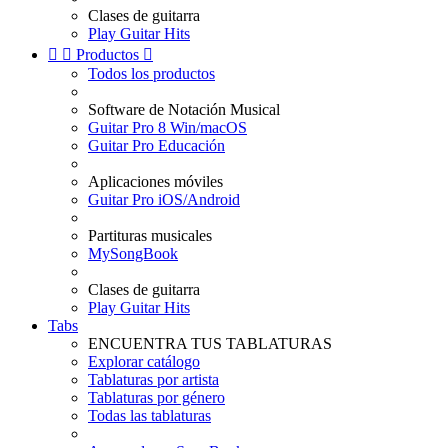
Clases de guitarra
Play Guitar Hits


Productos

Todos los productos
Software de Notación Musical
Guitar Pro 8 Win/macOS
Guitar Pro Educación
Aplicaciones móviles
Guitar Pro iOS/Android
Partituras musicales
MySongBook
Clases de guitarra
Play Guitar Hits
Tabs
ENCUENTRA TUS TABLATURAS
Explorar catálogo
Tablaturas por artista
Tablaturas por género
Todas las tablaturas