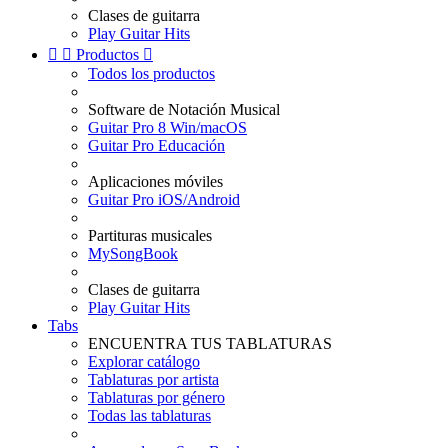
Clases de guitarra
Play Guitar Hits


Productos

Todos los productos
Software de Notación Musical
Guitar Pro 8 Win/macOS
Guitar Pro Educación
Aplicaciones móviles
Guitar Pro iOS/Android
Partituras musicales
MySongBook
Clases de guitarra
Play Guitar Hits
Tabs
ENCUENTRA TUS TABLATURAS
Explorar catálogo
Tablaturas por artista
Tablaturas por género
Todas las tablaturas