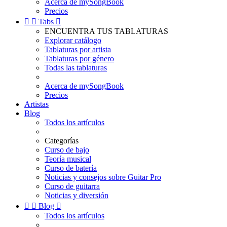
Acerca de mySongBook
Precios


Tabs

ENCUENTRA TUS TABLATURAS
Explorar catálogo
Tablaturas por artista
Tablaturas por género
Todas las tablaturas
Acerca de mySongBook
Precios
Artistas
Blog
Todos los artículos
Categorías
Curso de bajo
Teoría musical
Curso de batería
Noticias y consejos sobre Guitar Pro
Curso de guitarra
Noticias y diversión


Blog

Todos los artículos