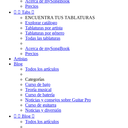
Acerca de mySongBook
Precios


Tabs

ENCUENTRA TUS TABLATURAS
Explorar catálogo
Tablaturas por artista
Tablaturas por género
Todas las tablaturas
Acerca de mySongBook
Precios
Artistas
Blog
Todos los artículos
Categorías
Curso de bajo
Teoría musical
Curso de batería
Noticias y consejos sobre Guitar Pro
Curso de guitarra
Noticias y diversión


Blog

Todos los artículos