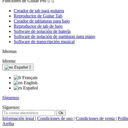
Funciones de Guitar Pro


Creador de tab para guitarra
Reproductor de Guitar Tab
Creador de tablaturas para bajo
Reproductor de tab de bajo
Software de notación de batería
Software de notación de partituras para piano
Software de transcripción musical
Idiomas
Idioma:
Español

Français
English
Español
Síguenos
Síguenos:
Información legal
|
Condiciones de uso
|
Condiciones de venta
|
Polít
Arriba