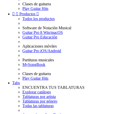
Clases de guitarra
Play Guitar Hits


Productos

Todos los productos
Software de Notación Musical
Guitar Pro 8 Win/macOS
Guitar Pro Educación
Aplicaciones móviles
Guitar Pro iOS/Android
Partituras musicales
MySongBook
Clases de guitarra
Play Guitar Hits
Tabs
ENCUENTRA TUS TABLATURAS
Explorar catálogo
Tablaturas por artista
Tablaturas por género
Todas las tablaturas