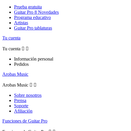
Prueba gratuita
Guitar Pro 8 Novedades
Programa educativo
Artistas
Guitar Pro tablaturas
Tu cuenta
Tu cuenta


Información personal
Pedidos
Arobas Music
Arobas Music


Sobre nosotros
Prensa
Soporte
Afiliación
Funciones de Guitar Pro