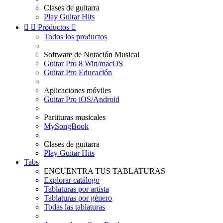
Clases de guitarra
Play Guitar Hits


Productos

Todos los productos
Software de Notación Musical
Guitar Pro 8 Win/macOS
Guitar Pro Educación
Aplicaciones móviles
Guitar Pro iOS/Android
Partituras musicales
MySongBook
Clases de guitarra
Play Guitar Hits
Tabs
ENCUENTRA TUS TABLATURAS
Explorar catálogo
Tablaturas por artista
Tablaturas por género
Todas las tablaturas