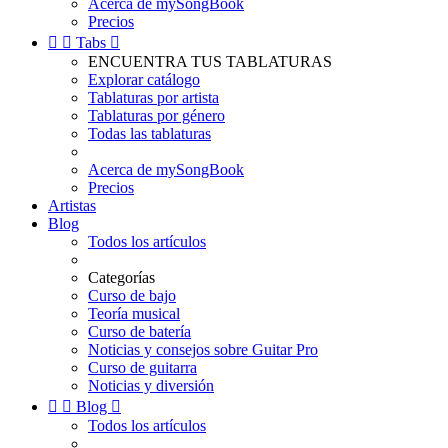
Acerca de mySongBook
Precios


Tabs

ENCUENTRA TUS TABLATURAS
Explorar catálogo
Tablaturas por artista
Tablaturas por género
Todas las tablaturas
Acerca de mySongBook
Precios
Artistas
Blog
Todos los artículos
Categorías
Curso de bajo
Teoría musical
Curso de batería
Noticias y consejos sobre Guitar Pro
Curso de guitarra
Noticias y diversión


Blog

Todos los artículos