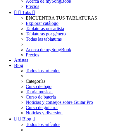
Acerca de mySongBook
Precios


Tabs

ENCUENTRA TUS TABLATURAS
Explorar catálogo
Tablaturas por artista
Tablaturas por género
Todas las tablaturas
Acerca de mySongBook
Precios
Artistas
Blog
Todos los artículos
Categorías
Curso de bajo
Teoría musical
Curso de batería
Noticias y consejos sobre Guitar Pro
Curso de guitarra
Noticias y diversión


Blog

Todos los artículos