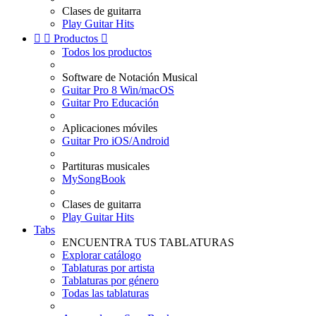
Clases de guitarra
Play Guitar Hits


Productos

Todos los productos
Software de Notación Musical
Guitar Pro 8 Win/macOS
Guitar Pro Educación
Aplicaciones móviles
Guitar Pro iOS/Android
Partituras musicales
MySongBook
Clases de guitarra
Play Guitar Hits
Tabs
ENCUENTRA TUS TABLATURAS
Explorar catálogo
Tablaturas por artista
Tablaturas por género
Todas las tablaturas