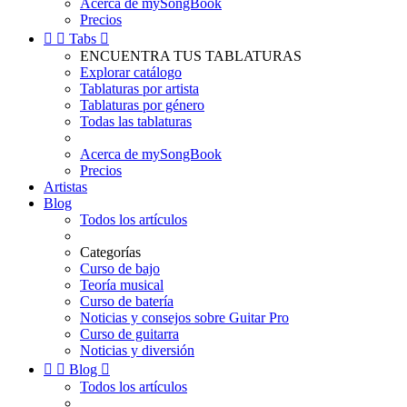
Acerca de mySongBook
Precios


Tabs

ENCUENTRA TUS TABLATURAS
Explorar catálogo
Tablaturas por artista
Tablaturas por género
Todas las tablaturas
Acerca de mySongBook
Precios
Artistas
Blog
Todos los artículos
Categorías
Curso de bajo
Teoría musical
Curso de batería
Noticias y consejos sobre Guitar Pro
Curso de guitarra
Noticias y diversión


Blog

Todos los artículos