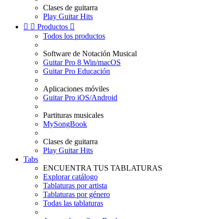
Clases de guitarra
Play Guitar Hits


Productos

Todos los productos
Software de Notación Musical
Guitar Pro 8 Win/macOS
Guitar Pro Educación
Aplicaciones móviles
Guitar Pro iOS/Android
Partituras musicales
MySongBook
Clases de guitarra
Play Guitar Hits
Tabs
ENCUENTRA TUS TABLATURAS
Explorar catálogo
Tablaturas por artista
Tablaturas por género
Todas las tablaturas