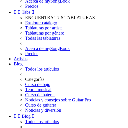
Acerca de mySongBook
Precios


Tabs

ENCUENTRA TUS TABLATURAS
Explorar catálogo
Tablaturas por artista
Tablaturas por género
Todas las tablaturas
Acerca de mySongBook
Precios
Artistas
Blog
Todos los artículos
Categorías
Curso de bajo
Teoría musical
Curso de batería
Noticias y consejos sobre Guitar Pro
Curso de guitarra
Noticias y diversión


Blog

Todos los artículos