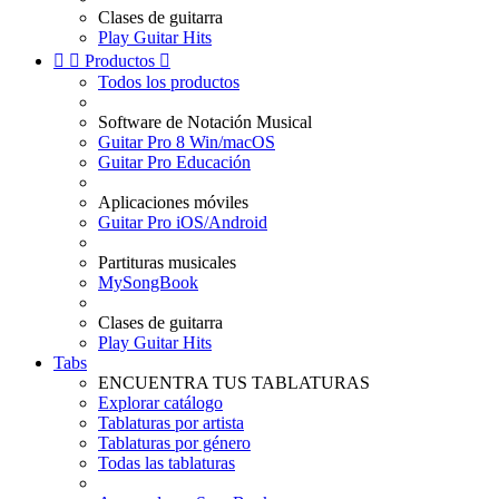
Clases de guitarra
Play Guitar Hits


Productos

Todos los productos
Software de Notación Musical
Guitar Pro 8 Win/macOS
Guitar Pro Educación
Aplicaciones móviles
Guitar Pro iOS/Android
Partituras musicales
MySongBook
Clases de guitarra
Play Guitar Hits
Tabs
ENCUENTRA TUS TABLATURAS
Explorar catálogo
Tablaturas por artista
Tablaturas por género
Todas las tablaturas