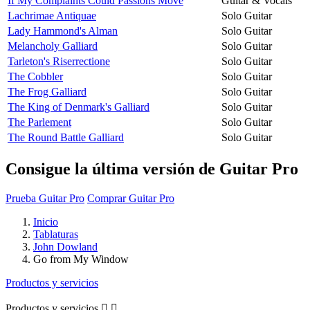
If My Complaints Could Passions Move
Guitar & Vocals
Lachrimae Antiquae
Solo Guitar
Lady Hammond's Alman
Solo Guitar
Melancholy Galliard
Solo Guitar
Tarleton's Riserrectione
Solo Guitar
The Cobbler
Solo Guitar
The Frog Galliard
Solo Guitar
The King of Denmark's Galliard
Solo Guitar
The Parlement
Solo Guitar
The Round Battle Galliard
Solo Guitar
Consigue la última versión de Guitar Pro
Prueba Guitar Pro
Comprar Guitar Pro
Inicio
Tablaturas
John Dowland
Go from My Window
Productos y servicios
Productos y servicios

