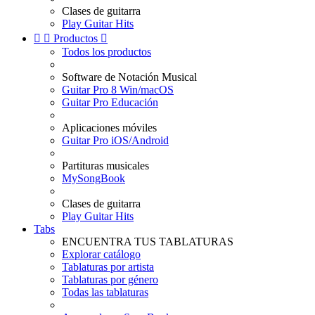
Clases de guitarra
Play Guitar Hits


Productos

Todos los productos
Software de Notación Musical
Guitar Pro 8 Win/macOS
Guitar Pro Educación
Aplicaciones móviles
Guitar Pro iOS/Android
Partituras musicales
MySongBook
Clases de guitarra
Play Guitar Hits
Tabs
ENCUENTRA TUS TABLATURAS
Explorar catálogo
Tablaturas por artista
Tablaturas por género
Todas las tablaturas