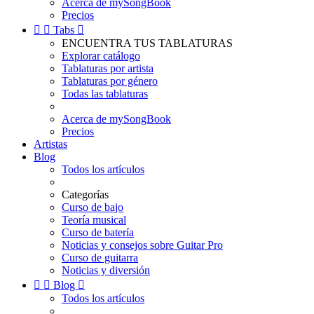
Acerca de mySongBook
Precios


Tabs

ENCUENTRA TUS TABLATURAS
Explorar catálogo
Tablaturas por artista
Tablaturas por género
Todas las tablaturas
Acerca de mySongBook
Precios
Artistas
Blog
Todos los artículos
Categorías
Curso de bajo
Teoría musical
Curso de batería
Noticias y consejos sobre Guitar Pro
Curso de guitarra
Noticias y diversión


Blog

Todos los artículos