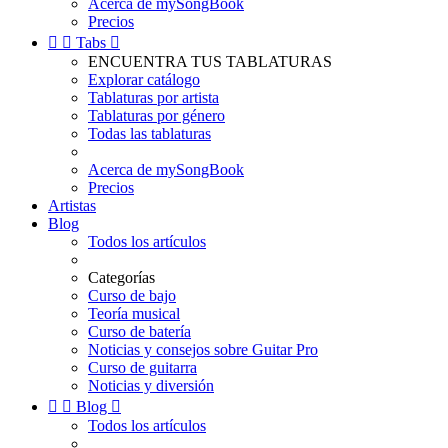
Acerca de mySongBook
Precios


Tabs

ENCUENTRA TUS TABLATURAS
Explorar catálogo
Tablaturas por artista
Tablaturas por género
Todas las tablaturas
Acerca de mySongBook
Precios
Artistas
Blog
Todos los artículos
Categorías
Curso de bajo
Teoría musical
Curso de batería
Noticias y consejos sobre Guitar Pro
Curso de guitarra
Noticias y diversión


Blog

Todos los artículos