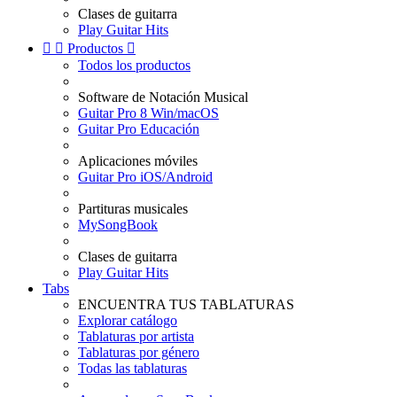
Clases de guitarra
Play Guitar Hits


Productos

Todos los productos
Software de Notación Musical
Guitar Pro 8 Win/macOS
Guitar Pro Educación
Aplicaciones móviles
Guitar Pro iOS/Android
Partituras musicales
MySongBook
Clases de guitarra
Play Guitar Hits
Tabs
ENCUENTRA TUS TABLATURAS
Explorar catálogo
Tablaturas por artista
Tablaturas por género
Todas las tablaturas