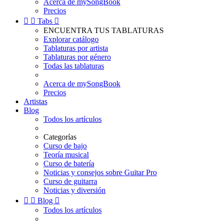
Acerca de mySongBook
Precios


Tabs

ENCUENTRA TUS TABLATURAS
Explorar catálogo
Tablaturas por artista
Tablaturas por género
Todas las tablaturas
Acerca de mySongBook
Precios
Artistas
Blog
Todos los artículos
Categorías
Curso de bajo
Teoría musical
Curso de batería
Noticias y consejos sobre Guitar Pro
Curso de guitarra
Noticias y diversión


Blog

Todos los artículos