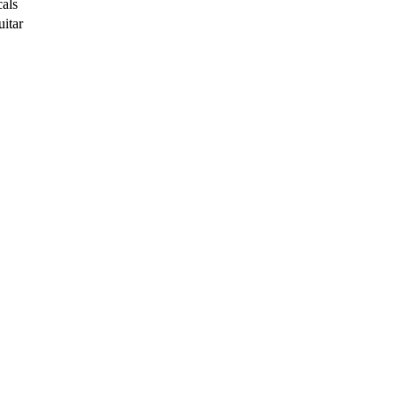
als
itar