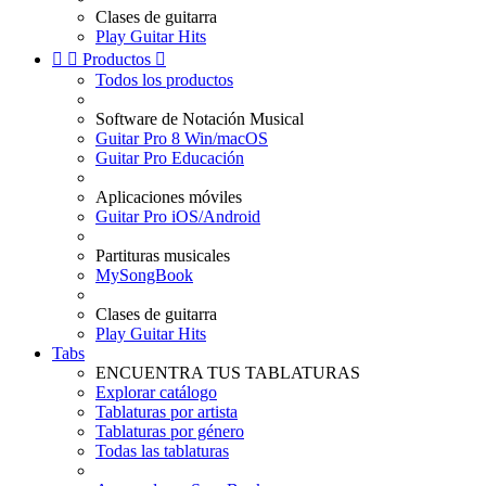
Clases de guitarra
Play Guitar Hits


Productos

Todos los productos
Software de Notación Musical
Guitar Pro 8 Win/macOS
Guitar Pro Educación
Aplicaciones móviles
Guitar Pro iOS/Android
Partituras musicales
MySongBook
Clases de guitarra
Play Guitar Hits
Tabs
ENCUENTRA TUS TABLATURAS
Explorar catálogo
Tablaturas por artista
Tablaturas por género
Todas las tablaturas