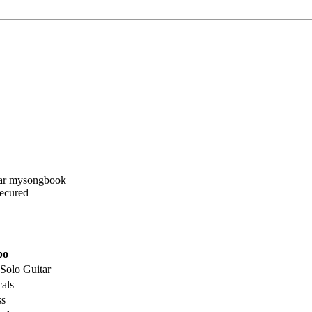
Secured
po
 Solo Guitar
als
ss