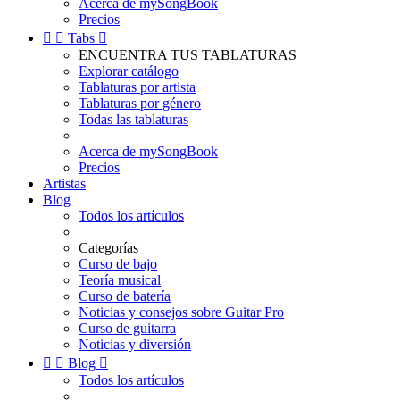
Acerca de mySongBook
Precios


Tabs

ENCUENTRA TUS TABLATURAS
Explorar catálogo
Tablaturas por artista
Tablaturas por género
Todas las tablaturas
Acerca de mySongBook
Precios
Artistas
Blog
Todos los artículos
Categorías
Curso de bajo
Teoría musical
Curso de batería
Noticias y consejos sobre Guitar Pro
Curso de guitarra
Noticias y diversión


Blog

Todos los artículos