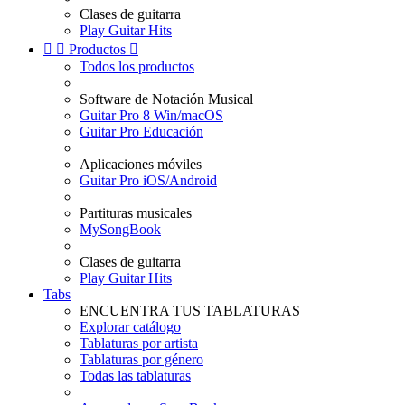
Clases de guitarra
Play Guitar Hits


Productos

Todos los productos
Software de Notación Musical
Guitar Pro 8 Win/macOS
Guitar Pro Educación
Aplicaciones móviles
Guitar Pro iOS/Android
Partituras musicales
MySongBook
Clases de guitarra
Play Guitar Hits
Tabs
ENCUENTRA TUS TABLATURAS
Explorar catálogo
Tablaturas por artista
Tablaturas por género
Todas las tablaturas