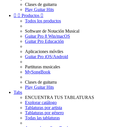
Clases de guitarra
Play Guitar Hits


Productos

Todos los productos
Software de Notación Musical
Guitar Pro 8 Win/macOS
Guitar Pro Educación
Aplicaciones móviles
Guitar Pro iOS/Android
Partituras musicales
MySongBook
Clases de guitarra
Play Guitar Hits
Tabs
ENCUENTRA TUS TABLATURAS
Explorar catálogo
Tablaturas por artista
Tablaturas por género
Todas las tablaturas