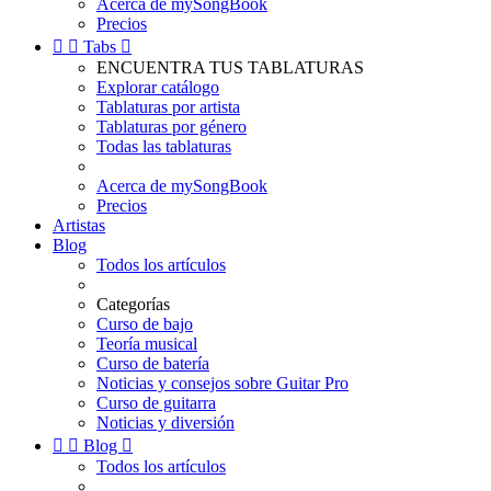
Acerca de mySongBook
Precios


Tabs

ENCUENTRA TUS TABLATURAS
Explorar catálogo
Tablaturas por artista
Tablaturas por género
Todas las tablaturas
Acerca de mySongBook
Precios
Artistas
Blog
Todos los artículos
Categorías
Curso de bajo
Teoría musical
Curso de batería
Noticias y consejos sobre Guitar Pro
Curso de guitarra
Noticias y diversión


Blog

Todos los artículos