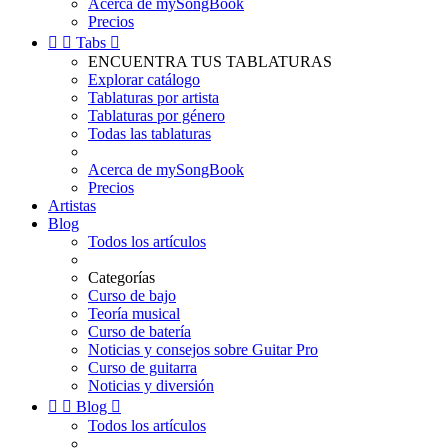
Acerca de mySongBook
Precios


Tabs

ENCUENTRA TUS TABLATURAS
Explorar catálogo
Tablaturas por artista
Tablaturas por género
Todas las tablaturas
Acerca de mySongBook
Precios
Artistas
Blog
Todos los artículos
Categorías
Curso de bajo
Teoría musical
Curso de batería
Noticias y consejos sobre Guitar Pro
Curso de guitarra
Noticias y diversión


Blog

Todos los artículos