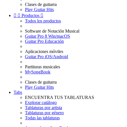
Clases de guitarra
Play Guitar Hits


Productos

Todos los productos
Software de Notación Musical
Guitar Pro 8 Win/macOS
Guitar Pro Educación
Aplicaciones móviles
Guitar Pro iOS/Android
Partituras musicales
MySongBook
Clases de guitarra
Play Guitar Hits
Tabs
ENCUENTRA TUS TABLATURAS
Explorar catálogo
Tablaturas por artista
Tablaturas por género
Todas las tablaturas