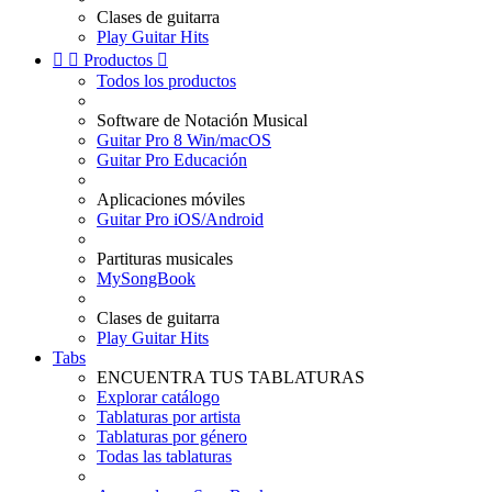
Clases de guitarra
Play Guitar Hits


Productos

Todos los productos
Software de Notación Musical
Guitar Pro 8 Win/macOS
Guitar Pro Educación
Aplicaciones móviles
Guitar Pro iOS/Android
Partituras musicales
MySongBook
Clases de guitarra
Play Guitar Hits
Tabs
ENCUENTRA TUS TABLATURAS
Explorar catálogo
Tablaturas por artista
Tablaturas por género
Todas las tablaturas