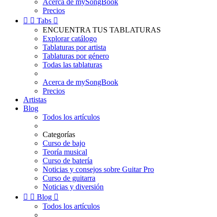
Acerca de mySongBook
Precios


Tabs

ENCUENTRA TUS TABLATURAS
Explorar catálogo
Tablaturas por artista
Tablaturas por género
Todas las tablaturas
Acerca de mySongBook
Precios
Artistas
Blog
Todos los artículos
Categorías
Curso de bajo
Teoría musical
Curso de batería
Noticias y consejos sobre Guitar Pro
Curso de guitarra
Noticias y diversión


Blog

Todos los artículos