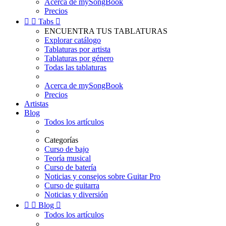
Acerca de mySongBook
Precios


Tabs

ENCUENTRA TUS TABLATURAS
Explorar catálogo
Tablaturas por artista
Tablaturas por género
Todas las tablaturas
Acerca de mySongBook
Precios
Artistas
Blog
Todos los artículos
Categorías
Curso de bajo
Teoría musical
Curso de batería
Noticias y consejos sobre Guitar Pro
Curso de guitarra
Noticias y diversión


Blog

Todos los artículos