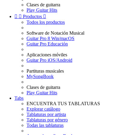
Clases de guitarra
Play Guitar Hits


Productos

Todos los productos
Software de Notación Musical
Guitar Pro 8 Win/macOS
Guitar Pro Educación
Aplicaciones móviles
Guitar Pro iOS/Android
Partituras musicales
MySongBook
Clases de guitarra
Play Guitar Hits
Tabs
ENCUENTRA TUS TABLATURAS
Explorar catálogo
Tablaturas por artista
Tablaturas por género
Todas las tablaturas