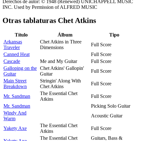
Derechos de autor: © 1948 (Renewed) UNICHAPPELL MUSIC
INC. Used by Permission of ALFRED MUSIC
Otras tablaturas
Chet Atkins
Título
Álbum
Tipo
Arkansas
Chet Atkins in Three
Full Score
Traveler
Dimensions
Canned Heat
Full Score
Cascade
Me and My Guitar
Full Score
Galloping on the
Chet Atkins' Gallopin'
Full Score
Guitar
Guitar
Main Street
Stringin' Along With
Full Score
Breakdown
Chet Atkins
The Essential Chet
Mr. Sandman
Full Score
Atkins
Mr. Sandman
Picking Solo Guitar
Windy And
Acoustic Guitar
Warm
The Essential Chet
Yakety Axe
Full Score
Atkins
The Essential Chet
Guitars, Bass &
Yakety Axe