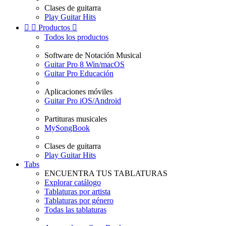
Clases de guitarra
Play Guitar Hits


Productos

Todos los productos
Software de Notación Musical
Guitar Pro 8 Win/macOS
Guitar Pro Educación
Aplicaciones móviles
Guitar Pro iOS/Android
Partituras musicales
MySongBook
Clases de guitarra
Play Guitar Hits
Tabs
ENCUENTRA TUS TABLATURAS
Explorar catálogo
Tablaturas por artista
Tablaturas por género
Todas las tablaturas