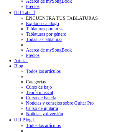
Acerca de mySongBook
Precios


Tabs

ENCUENTRA TUS TABLATURAS
Explorar catálogo
Tablaturas por artista
Tablaturas por género
Todas las tablaturas
Acerca de mySongBook
Precios
Artistas
Blog
Todos los artículos
Categorías
Curso de bajo
Teoría musical
Curso de batería
Noticias y consejos sobre Guitar Pro
Curso de guitarra
Noticias y diversión


Blog

Todos los artículos