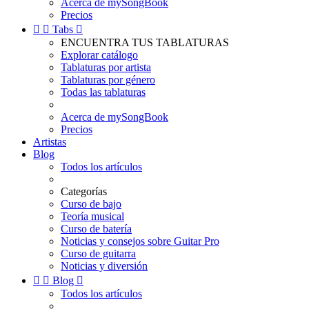
Acerca de mySongBook
Precios


Tabs

ENCUENTRA TUS TABLATURAS
Explorar catálogo
Tablaturas por artista
Tablaturas por género
Todas las tablaturas
Acerca de mySongBook
Precios
Artistas
Blog
Todos los artículos
Categorías
Curso de bajo
Teoría musical
Curso de batería
Noticias y consejos sobre Guitar Pro
Curso de guitarra
Noticias y diversión


Blog

Todos los artículos