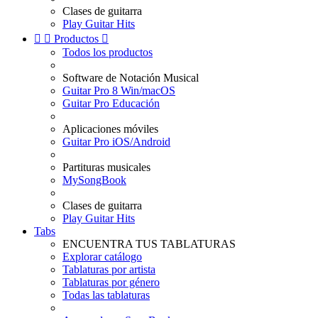
Clases de guitarra
Play Guitar Hits


Productos

Todos los productos
Software de Notación Musical
Guitar Pro 8 Win/macOS
Guitar Pro Educación
Aplicaciones móviles
Guitar Pro iOS/Android
Partituras musicales
MySongBook
Clases de guitarra
Play Guitar Hits
Tabs
ENCUENTRA TUS TABLATURAS
Explorar catálogo
Tablaturas por artista
Tablaturas por género
Todas las tablaturas