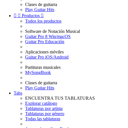
Clases de guitarra
Play Guitar Hits


Productos

Todos los productos
Software de Notación Musical
Guitar Pro 8 Win/macOS
Guitar Pro Educación
Aplicaciones móviles
Guitar Pro iOS/Android
Partituras musicales
MySongBook
Clases de guitarra
Play Guitar Hits
Tabs
ENCUENTRA TUS TABLATURAS
Explorar catálogo
Tablaturas por artista
Tablaturas por género
Todas las tablaturas