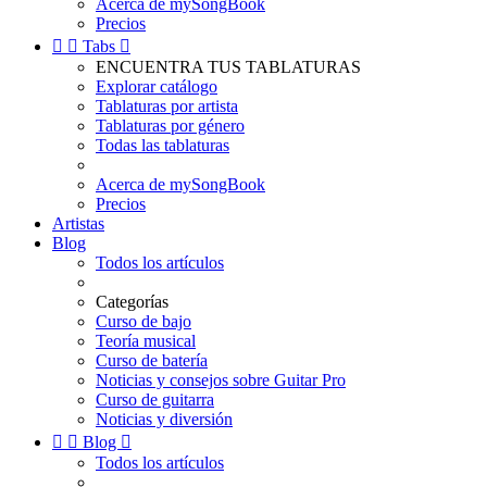
Acerca de mySongBook
Precios


Tabs

ENCUENTRA TUS TABLATURAS
Explorar catálogo
Tablaturas por artista
Tablaturas por género
Todas las tablaturas
Acerca de mySongBook
Precios
Artistas
Blog
Todos los artículos
Categorías
Curso de bajo
Teoría musical
Curso de batería
Noticias y consejos sobre Guitar Pro
Curso de guitarra
Noticias y diversión


Blog

Todos los artículos