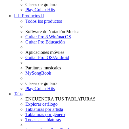
Clases de guitarra
Play Guitar Hits


Productos

Todos los productos
Software de Notación Musical
Guitar Pro 8 Win/macOS
Guitar Pro Educación
Aplicaciones móviles
Guitar Pro iOS/Android
Partituras musicales
MySongBook
Clases de guitarra
Play Guitar Hits
Tabs
ENCUENTRA TUS TABLATURAS
Explorar catálogo
Tablaturas por artista
Tablaturas por género
Todas las tablaturas