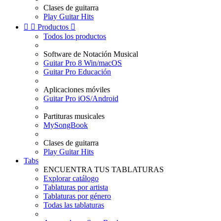
Clases de guitarra
Play Guitar Hits


Productos

Todos los productos
Software de Notación Musical
Guitar Pro 8 Win/macOS
Guitar Pro Educación
Aplicaciones móviles
Guitar Pro iOS/Android
Partituras musicales
MySongBook
Clases de guitarra
Play Guitar Hits
Tabs
ENCUENTRA TUS TABLATURAS
Explorar catálogo
Tablaturas por artista
Tablaturas por género
Todas las tablaturas