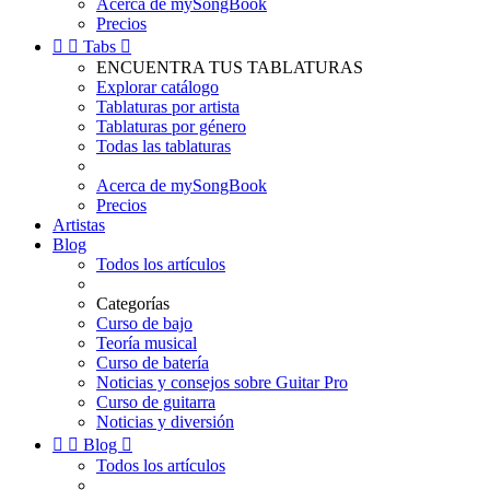
Acerca de mySongBook
Precios


Tabs

ENCUENTRA TUS TABLATURAS
Explorar catálogo
Tablaturas por artista
Tablaturas por género
Todas las tablaturas
Acerca de mySongBook
Precios
Artistas
Blog
Todos los artículos
Categorías
Curso de bajo
Teoría musical
Curso de batería
Noticias y consejos sobre Guitar Pro
Curso de guitarra
Noticias y diversión


Blog

Todos los artículos