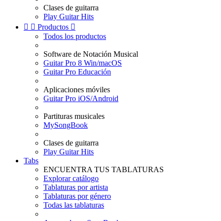
Clases de guitarra
Play Guitar Hits


Productos

Todos los productos
Software de Notación Musical
Guitar Pro 8 Win/macOS
Guitar Pro Educación
Aplicaciones móviles
Guitar Pro iOS/Android
Partituras musicales
MySongBook
Clases de guitarra
Play Guitar Hits
Tabs
ENCUENTRA TUS TABLATURAS
Explorar catálogo
Tablaturas por artista
Tablaturas por género
Todas las tablaturas