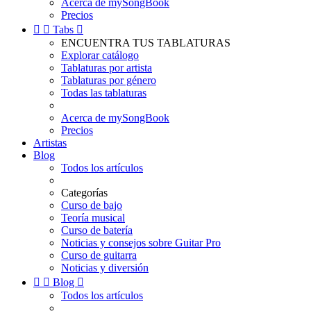
Acerca de mySongBook
Precios


Tabs

ENCUENTRA TUS TABLATURAS
Explorar catálogo
Tablaturas por artista
Tablaturas por género
Todas las tablaturas
Acerca de mySongBook
Precios
Artistas
Blog
Todos los artículos
Categorías
Curso de bajo
Teoría musical
Curso de batería
Noticias y consejos sobre Guitar Pro
Curso de guitarra
Noticias y diversión


Blog

Todos los artículos