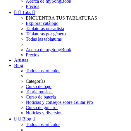
Acerca de mySongBook
Precios


Tabs

ENCUENTRA TUS TABLATURAS
Explorar catálogo
Tablaturas por artista
Tablaturas por género
Todas las tablaturas
Acerca de mySongBook
Precios
Artistas
Blog
Todos los artículos
Categorías
Curso de bajo
Teoría musical
Curso de batería
Noticias y consejos sobre Guitar Pro
Curso de guitarra
Noticias y diversión


Blog

Todos los artículos