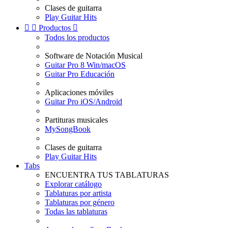
Clases de guitarra
Play Guitar Hits


Productos

Todos los productos
Software de Notación Musical
Guitar Pro 8 Win/macOS
Guitar Pro Educación
Aplicaciones móviles
Guitar Pro iOS/Android
Partituras musicales
MySongBook
Clases de guitarra
Play Guitar Hits
Tabs
ENCUENTRA TUS TABLATURAS
Explorar catálogo
Tablaturas por artista
Tablaturas por género
Todas las tablaturas