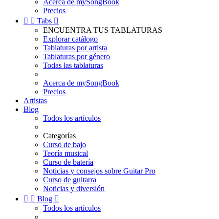
Acerca de mySongBook
Precios


Tabs

ENCUENTRA TUS TABLATURAS
Explorar catálogo
Tablaturas por artista
Tablaturas por género
Todas las tablaturas
Acerca de mySongBook
Precios
Artistas
Blog
Todos los artículos
Categorías
Curso de bajo
Teoría musical
Curso de batería
Noticias y consejos sobre Guitar Pro
Curso de guitarra
Noticias y diversión


Blog

Todos los artículos