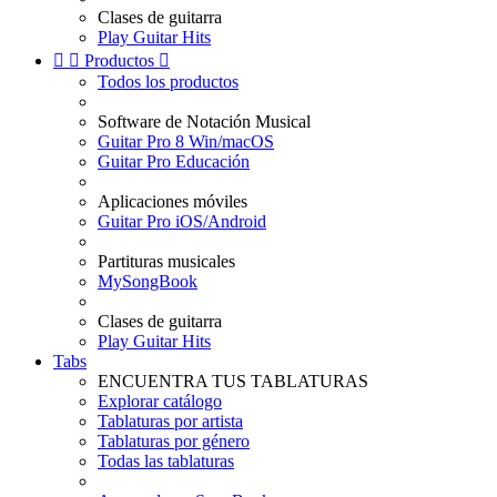
Clases de guitarra
Play Guitar Hits


Productos

Todos los productos
Software de Notación Musical
Guitar Pro 8 Win/macOS
Guitar Pro Educación
Aplicaciones móviles
Guitar Pro iOS/Android
Partituras musicales
MySongBook
Clases de guitarra
Play Guitar Hits
Tabs
ENCUENTRA TUS TABLATURAS
Explorar catálogo
Tablaturas por artista
Tablaturas por género
Todas las tablaturas