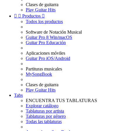
Clases de guitarra
Play Guitar Hits


Productos

Todos los productos
Software de Notación Musical
Guitar Pro 8 Win/macOS
Guitar Pro Educación
Aplicaciones móviles
Guitar Pro iOS/Android
Partituras musicales
MySongBook
Clases de guitarra
Play Guitar Hits
Tabs
ENCUENTRA TUS TABLATURAS
Explorar catálogo
Tablaturas por artista
Tablaturas por género
Todas las tablaturas