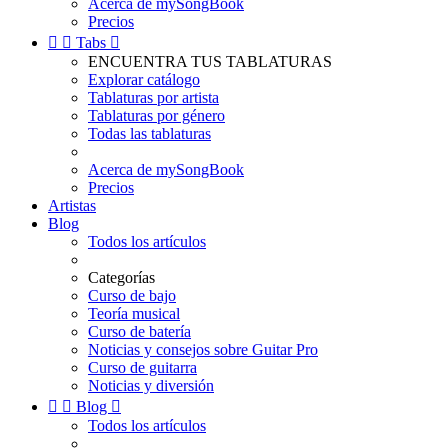
Acerca de mySongBook
Precios


Tabs

ENCUENTRA TUS TABLATURAS
Explorar catálogo
Tablaturas por artista
Tablaturas por género
Todas las tablaturas
Acerca de mySongBook
Precios
Artistas
Blog
Todos los artículos
Categorías
Curso de bajo
Teoría musical
Curso de batería
Noticias y consejos sobre Guitar Pro
Curso de guitarra
Noticias y diversión


Blog

Todos los artículos