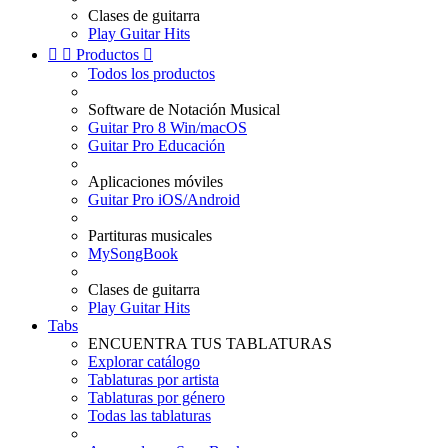
Clases de guitarra
Play Guitar Hits


Productos

Todos los productos
Software de Notación Musical
Guitar Pro 8 Win/macOS
Guitar Pro Educación
Aplicaciones móviles
Guitar Pro iOS/Android
Partituras musicales
MySongBook
Clases de guitarra
Play Guitar Hits
Tabs
ENCUENTRA TUS TABLATURAS
Explorar catálogo
Tablaturas por artista
Tablaturas por género
Todas las tablaturas