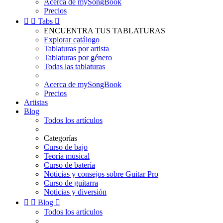
Acerca de mySongBook
Precios


Tabs

ENCUENTRA TUS TABLATURAS
Explorar catálogo
Tablaturas por artista
Tablaturas por género
Todas las tablaturas
Acerca de mySongBook
Precios
Artistas
Blog
Todos los artículos
Categorías
Curso de bajo
Teoría musical
Curso de batería
Noticias y consejos sobre Guitar Pro
Curso de guitarra
Noticias y diversión


Blog

Todos los artículos