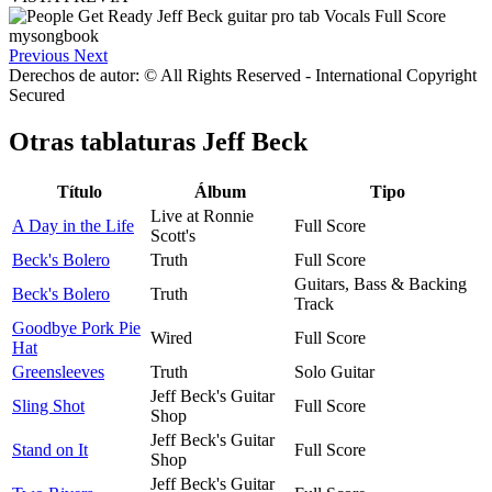
Previous
Next
Derechos de autor: © All Rights Reserved - International Copyright
Secured
Otras tablaturas
Jeff Beck
Título
Álbum
Tipo
Live at Ronnie
A Day in the Life
Full Score
Scott's
Beck's Bolero
Truth
Full Score
Guitars, Bass & Backing
Beck's Bolero
Truth
Track
Goodbye Pork Pie
Wired
Full Score
Hat
Greensleeves
Truth
Solo Guitar
Jeff Beck's Guitar
Sling Shot
Full Score
Shop
Jeff Beck's Guitar
Stand on It
Full Score
Shop
Jeff Beck's Guitar