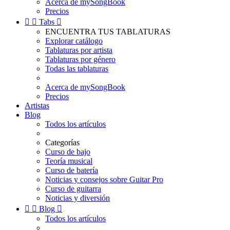
Acerca de mySongBook
Precios


Tabs

ENCUENTRA TUS TABLATURAS
Explorar catálogo
Tablaturas por artista
Tablaturas por género
Todas las tablaturas
Acerca de mySongBook
Precios
Artistas
Blog
Todos los artículos
Categorías
Curso de bajo
Teoría musical
Curso de batería
Noticias y consejos sobre Guitar Pro
Curso de guitarra
Noticias y diversión


Blog

Todos los artículos