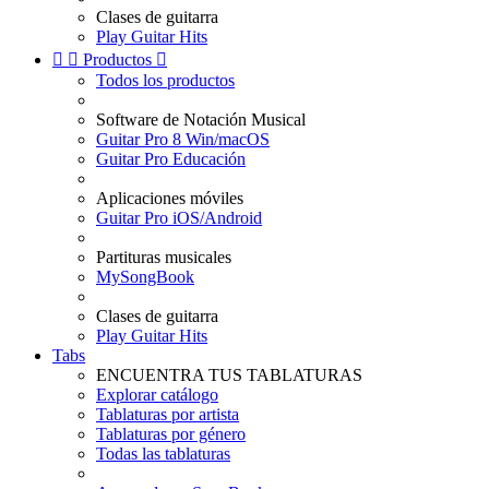
Clases de guitarra
Play Guitar Hits


Productos

Todos los productos
Software de Notación Musical
Guitar Pro 8 Win/macOS
Guitar Pro Educación
Aplicaciones móviles
Guitar Pro iOS/Android
Partituras musicales
MySongBook
Clases de guitarra
Play Guitar Hits
Tabs
ENCUENTRA TUS TABLATURAS
Explorar catálogo
Tablaturas por artista
Tablaturas por género
Todas las tablaturas