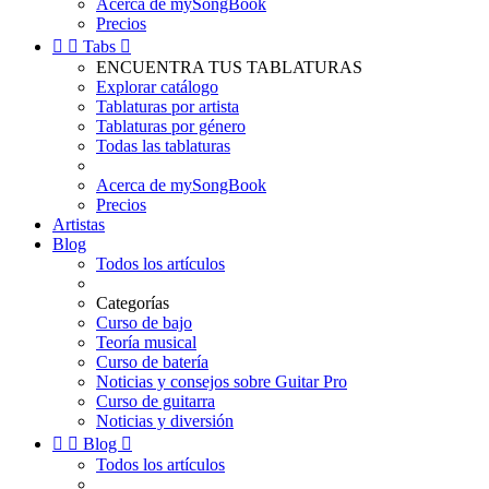
Acerca de mySongBook
Precios


Tabs

ENCUENTRA TUS TABLATURAS
Explorar catálogo
Tablaturas por artista
Tablaturas por género
Todas las tablaturas
Acerca de mySongBook
Precios
Artistas
Blog
Todos los artículos
Categorías
Curso de bajo
Teoría musical
Curso de batería
Noticias y consejos sobre Guitar Pro
Curso de guitarra
Noticias y diversión


Blog

Todos los artículos