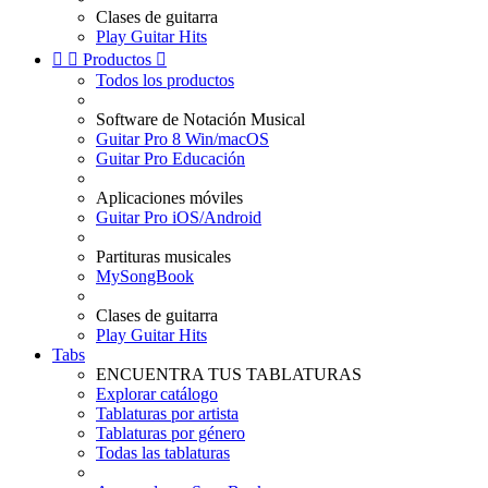
Clases de guitarra
Play Guitar Hits


Productos

Todos los productos
Software de Notación Musical
Guitar Pro 8 Win/macOS
Guitar Pro Educación
Aplicaciones móviles
Guitar Pro iOS/Android
Partituras musicales
MySongBook
Clases de guitarra
Play Guitar Hits
Tabs
ENCUENTRA TUS TABLATURAS
Explorar catálogo
Tablaturas por artista
Tablaturas por género
Todas las tablaturas