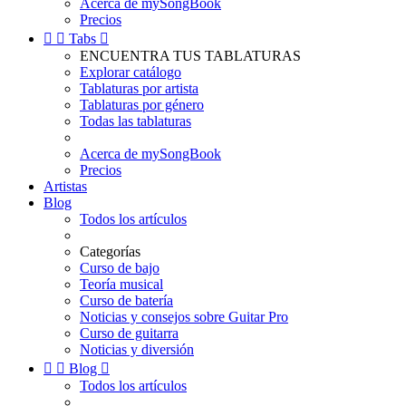
Acerca de mySongBook
Precios


Tabs

ENCUENTRA TUS TABLATURAS
Explorar catálogo
Tablaturas por artista
Tablaturas por género
Todas las tablaturas
Acerca de mySongBook
Precios
Artistas
Blog
Todos los artículos
Categorías
Curso de bajo
Teoría musical
Curso de batería
Noticias y consejos sobre Guitar Pro
Curso de guitarra
Noticias y diversión


Blog

Todos los artículos