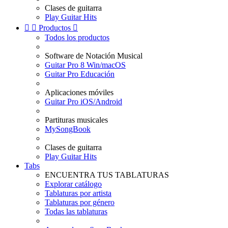
Clases de guitarra
Play Guitar Hits


Productos

Todos los productos
Software de Notación Musical
Guitar Pro 8 Win/macOS
Guitar Pro Educación
Aplicaciones móviles
Guitar Pro iOS/Android
Partituras musicales
MySongBook
Clases de guitarra
Play Guitar Hits
Tabs
ENCUENTRA TUS TABLATURAS
Explorar catálogo
Tablaturas por artista
Tablaturas por género
Todas las tablaturas