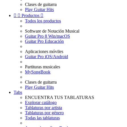
Clases de guitarra
Play Guitar Hits


Productos

Todos los productos
Software de Notación Musical
Guitar Pro 8 Win/macOS
Guitar Pro Educación
Aplicaciones móviles
Guitar Pro iOS/Android
Partituras musicales
MySongBook
Clases de guitarra
Play Guitar Hits
Tabs
ENCUENTRA TUS TABLATURAS
Explorar catálogo
Tablaturas por artista
Tablaturas por género
Todas las tablaturas