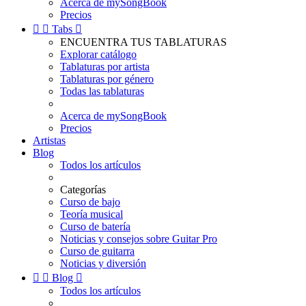
Acerca de mySongBook
Precios


Tabs

ENCUENTRA TUS TABLATURAS
Explorar catálogo
Tablaturas por artista
Tablaturas por género
Todas las tablaturas
Acerca de mySongBook
Precios
Artistas
Blog
Todos los artículos
Categorías
Curso de bajo
Teoría musical
Curso de batería
Noticias y consejos sobre Guitar Pro
Curso de guitarra
Noticias y diversión


Blog

Todos los artículos