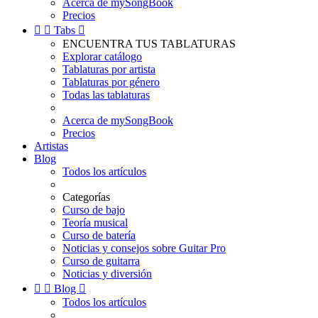
Acerca de mySongBook
Precios


Tabs

ENCUENTRA TUS TABLATURAS
Explorar catálogo
Tablaturas por artista
Tablaturas por género
Todas las tablaturas
Acerca de mySongBook
Precios
Artistas
Blog
Todos los artículos
Categorías
Curso de bajo
Teoría musical
Curso de batería
Noticias y consejos sobre Guitar Pro
Curso de guitarra
Noticias y diversión


Blog

Todos los artículos