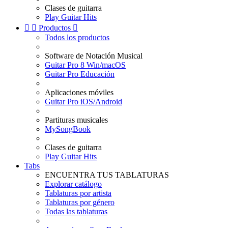
Clases de guitarra
Play Guitar Hits


Productos

Todos los productos
Software de Notación Musical
Guitar Pro 8 Win/macOS
Guitar Pro Educación
Aplicaciones móviles
Guitar Pro iOS/Android
Partituras musicales
MySongBook
Clases de guitarra
Play Guitar Hits
Tabs
ENCUENTRA TUS TABLATURAS
Explorar catálogo
Tablaturas por artista
Tablaturas por género
Todas las tablaturas