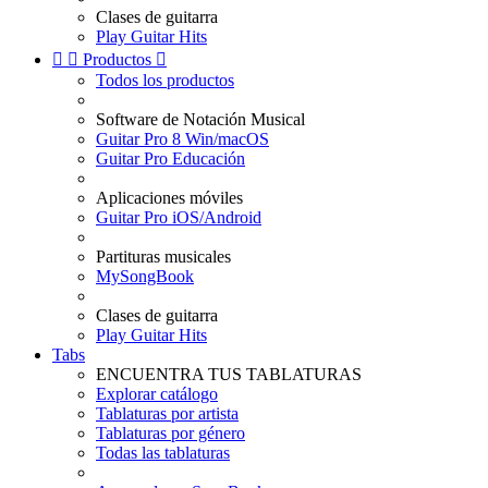
Clases de guitarra
Play Guitar Hits


Productos

Todos los productos
Software de Notación Musical
Guitar Pro 8 Win/macOS
Guitar Pro Educación
Aplicaciones móviles
Guitar Pro iOS/Android
Partituras musicales
MySongBook
Clases de guitarra
Play Guitar Hits
Tabs
ENCUENTRA TUS TABLATURAS
Explorar catálogo
Tablaturas por artista
Tablaturas por género
Todas las tablaturas