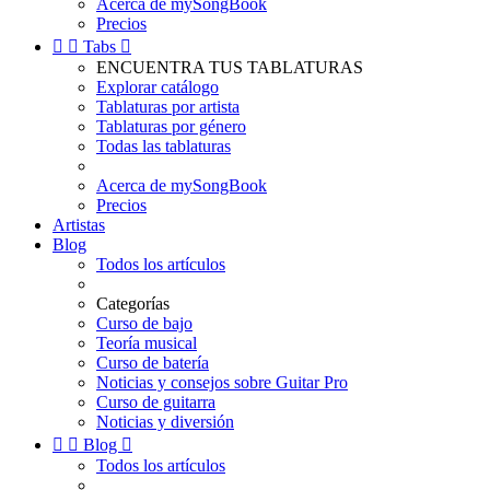
Acerca de mySongBook
Precios


Tabs

ENCUENTRA TUS TABLATURAS
Explorar catálogo
Tablaturas por artista
Tablaturas por género
Todas las tablaturas
Acerca de mySongBook
Precios
Artistas
Blog
Todos los artículos
Categorías
Curso de bajo
Teoría musical
Curso de batería
Noticias y consejos sobre Guitar Pro
Curso de guitarra
Noticias y diversión


Blog

Todos los artículos