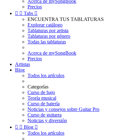
Acerca de mySongBook
Precios


Tabs

ENCUENTRA TUS TABLATURAS
Explorar catálogo
Tablaturas por artista
Tablaturas por género
Todas las tablaturas
Acerca de mySongBook
Precios
Artistas
Blog
Todos los artículos
Categorías
Curso de bajo
Teoría musical
Curso de batería
Noticias y consejos sobre Guitar Pro
Curso de guitarra
Noticias y diversión


Blog

Todos los artículos