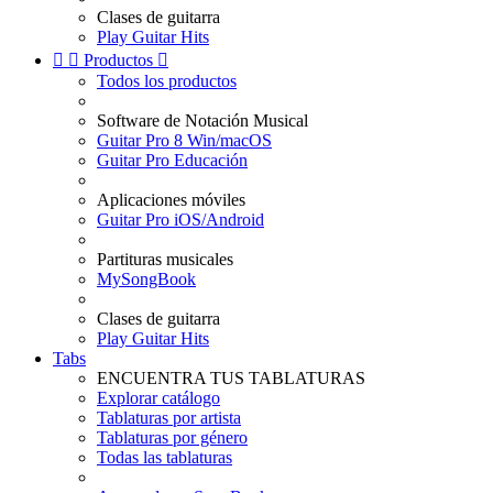
Clases de guitarra
Play Guitar Hits


Productos

Todos los productos
Software de Notación Musical
Guitar Pro 8 Win/macOS
Guitar Pro Educación
Aplicaciones móviles
Guitar Pro iOS/Android
Partituras musicales
MySongBook
Clases de guitarra
Play Guitar Hits
Tabs
ENCUENTRA TUS TABLATURAS
Explorar catálogo
Tablaturas por artista
Tablaturas por género
Todas las tablaturas