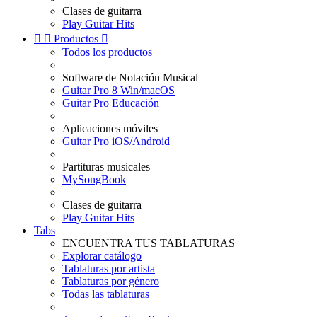
Clases de guitarra
Play Guitar Hits


Productos

Todos los productos
Software de Notación Musical
Guitar Pro 8 Win/macOS
Guitar Pro Educación
Aplicaciones móviles
Guitar Pro iOS/Android
Partituras musicales
MySongBook
Clases de guitarra
Play Guitar Hits
Tabs
ENCUENTRA TUS TABLATURAS
Explorar catálogo
Tablaturas por artista
Tablaturas por género
Todas las tablaturas