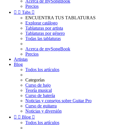
Acerca de mySongBook
Precios


Tabs

ENCUENTRA TUS TABLATURAS
Explorar catálogo
Tablaturas por artista
Tablaturas por género
Todas las tablaturas
Acerca de mySongBook
Precios
Artistas
Blog
Todos los artículos
Categorías
Curso de bajo
Teoría musical
Curso de batería
Noticias y consejos sobre Guitar Pro
Curso de guitarra
Noticias y diversión


Blog

Todos los artículos