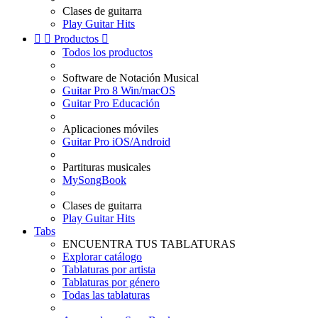
Clases de guitarra
Play Guitar Hits


Productos

Todos los productos
Software de Notación Musical
Guitar Pro 8 Win/macOS
Guitar Pro Educación
Aplicaciones móviles
Guitar Pro iOS/Android
Partituras musicales
MySongBook
Clases de guitarra
Play Guitar Hits
Tabs
ENCUENTRA TUS TABLATURAS
Explorar catálogo
Tablaturas por artista
Tablaturas por género
Todas las tablaturas