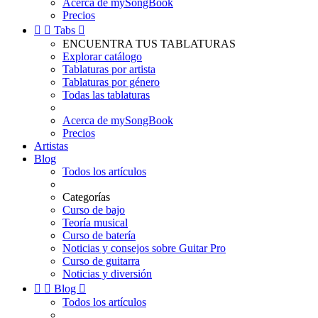
Acerca de mySongBook
Precios


Tabs

ENCUENTRA TUS TABLATURAS
Explorar catálogo
Tablaturas por artista
Tablaturas por género
Todas las tablaturas
Acerca de mySongBook
Precios
Artistas
Blog
Todos los artículos
Categorías
Curso de bajo
Teoría musical
Curso de batería
Noticias y consejos sobre Guitar Pro
Curso de guitarra
Noticias y diversión


Blog

Todos los artículos